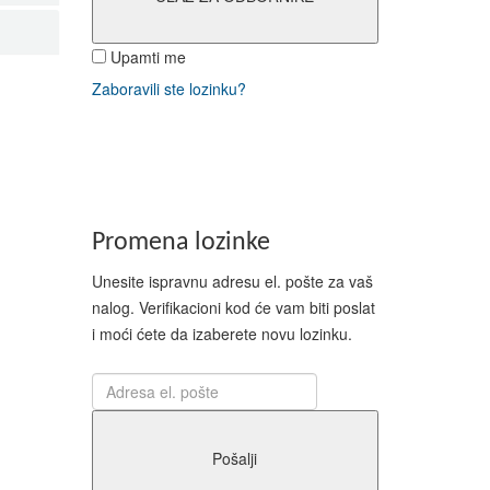
rada
Upamti me
Zaboravili ste lozinku?
 i
avde i
e
 našu
Promena lozinke
ljanin
Unesite ispravnu adresu el. pošte za vaš
nalog. Verifikacioni kod će vam biti poslat
i moći ćete da izaberete novu lozinku.
Pošalji
e