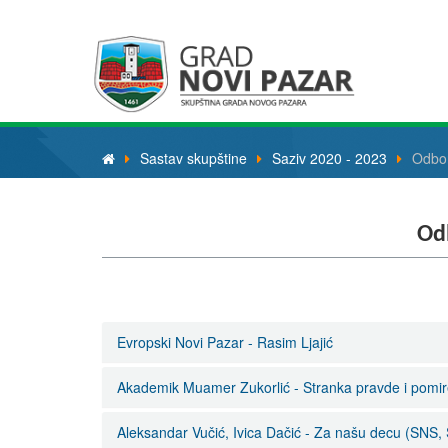
Sastav skupštine
Saziv 2020 - 2023
Odbor
Od
Evropski Novi Pazar - Rasim Ljajić
Akademik Muamer Zukorlić - Stranka pravde i pomir
Im
Fu
Aleksandar Vučić, Ivica Dačić - Za našu decu (SNS,
Im
Go