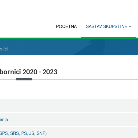
POČETNA
SASTAV SKUPŠTINE
nici
bornici 2020 - 2023
enja
e i prezime
Senada Leković
nkcija
Odbornica
 SPS, SRS, PS, JS, SNP)
e i prezime
Edin Zećirović
dina rođenja
1967.