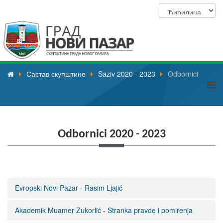
Састав скупштине
Saziv 2020 - 2023
Odbornici
Odbornici 2020 - 2023
Evropski Novi Pazar - Rasim Ljajić
Akademik Muamer Zukorlić - Stranka pravde i pomirenja
Ime i
Senada