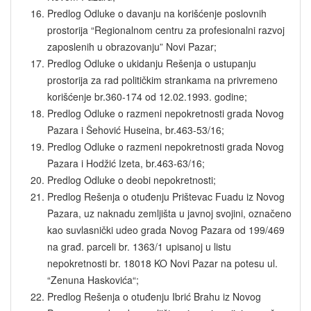
Predlog Odluke o davanju na korišćenje poslovnih
prostorija “Regionalnom centru za profesionalni razvoj
zaposlenih u obrazovanju” Novi Pazar;
Predlog Odluke o ukidanju Rešenja o ustupanju
prostorija za rad političkim strankama na privremeno
korišćenje br.360-174 od 12.02.1993. godine;
Predlog Odluke o razmeni nepokretnosti grada Novog
Pazara i Šehović Huseina, br.463-53/16;
Predlog Odluke o razmeni nepokretnosti grada Novog
Pazara i Hodžić Izeta, br.463-63/16;
Predlog Odluke o deobi nepokretnosti;
Predlog Rešenja o otuđenju Prištevac Fuadu iz Novog
Pazara, uz naknadu zemljišta u javnoj svojini, označeno
kao suvlasnički udeo grada Novog Pazara od 199/469
na građ. parceli br. 1363/1 upisanoj u listu
nepokretnosti br. 18018 KO Novi Pazar na potesu ul.
“Zenuna Haskovića“;
Predlog Rešenja o otuđenju Ibrić Brahu iz Novog