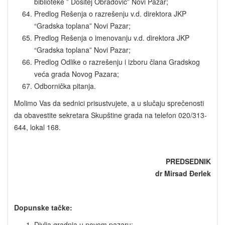
biblioteke ” Dositej Obradović” Novi Pazar;
Predlog Rešenja o razrešenju v.d. direktora JKP
“Gradska toplana” Novi Pazar;
Predlog Rešenja o imenovanju v.d. direktora JKP
“Gradska toplana” Novi Pazar;
Predlog Odlike o razrešenju i izboru člana Gradskog
veća grada Novog Pazara;
Odbornička pitanja.
Molimo Vas da sednici prisustvujete, a u slučaju sprečenosti
da obavestite sekretara Skupštine grada na telefon 020/313-
644, lokal 168.
PREDSEDNIK
dr Mirsad Đerlek
Dopunske tačke:
Divlja gradnja u novom pazaru;