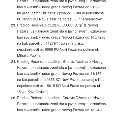
Pazara, uz naknadu zemljišta u javnoj svojini, označeno
kao suvlasnički udeo grada Novog Pazara od 21/223
na građ. parceli br. 2810 upisanoj u listu nepokretnosti
br. 16929 KO Novi Pazar na potesu ul. “Karađorđeva”;
”
Predlog Rešenja o otuđenju D.O.O. „Utip
iz Novog
Pazara, uz naknadu zemljišta u javnoj svojini, označeno
kao suvlasnički udeo grada Novog Pazara od 105/7286
na kat. parceli br. 11279/1, upisana u listu
nepokretnosti br. 8669 KO Novi Pazar na potesu ul. “
Mihaila.Pupina;
Predlog Rešenja o otuđenju Bihorac Nazimu iz Novog
Pazara, uz naknadu zemljišta u javnoj svojini, označeno
kao suvlasnički udeo grada Novog Pazara od 41
/
135
na kat.parceli br. 10655 KO Novi Pazar, upisanoj u listu
nepokretnosti br. 15815 KO Novi Pazar na potesu ul.
“Save Kovačevića”;
Predlog Rešenja o otuđenju Ćorović Dževatu iz Novog
Pazara, uz naknadu zemljišta u javnoj svojini, označeno
kao suvlasnički udeo grada Novog Pazara od 182/468