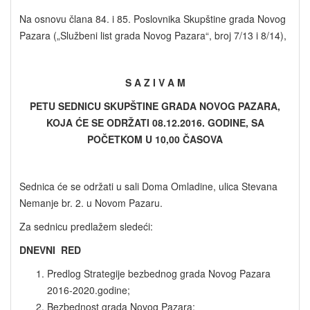
Na osnovu člana 84. i 85. Poslovnika Skupštine grada Novog
Pazara („Službeni list grada Novog Pazara“, broj 7/13 i 8/14),
S A Z I V A M
PETU SEDNICU SKUPŠTINE GRADA NOVOG PAZARA,
KOJA ĆE SE ODRŽATI 08.12.2016. GODINE, SA
POČETKOM U 10,00 ČASOVA
Sednica će se održati u sali Doma Omladine, ulica Stevana
Nemanje br. 2. u Novom Pazaru.
Za sednicu predlažem sledeći:
DNEVNI RED
Predlog Strategije bezbednog grada Novog Pazara
2016-2020.godine;
Bezbednost grada Novog Pazara;