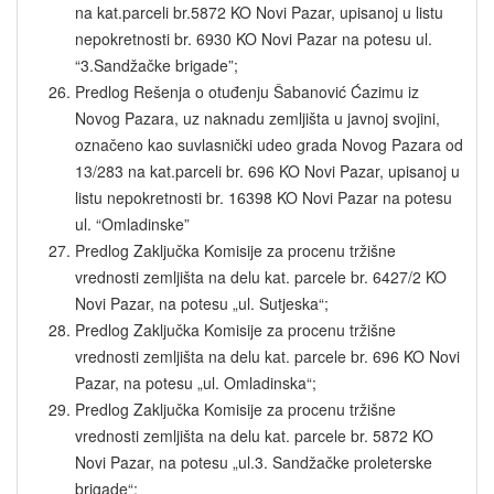
na kat.parceli br.5872 KO Novi Pazar, upisanoj u listu
nepokretnosti br. 6930 KO Novi Pazar na potesu ul.
“3.Sandžačke brigade”;
Predlog Rešenja o otuđenju Šabanović Ćazimu iz
Novog Pazara, uz naknadu zemljišta u javnoj svojini,
označeno kao suvlasnički udeo grada Novog Pazara od
13/283 na kat.parceli br. 696 KO Novi Pazar, upisanoj u
listu nepokretnosti br. 16398 KO Novi Pazar na potesu
ul. “Omladinske”
Predlog Zaključka Komisije za procenu tržišne
vrednosti zemljišta na delu kat. parcele br. 6427/2 KO
Novi Pazar, na potesu „ul. Sutjeska“;
Predlog Zaključka Komisije za procenu tržišne
vrednosti zemljišta na delu kat. parcele br. 696 KO Novi
Pazar, na potesu „ul. Omladinska“;
Predlog Zaključka Komisije za procenu tržišne
vrednosti zemljišta na delu kat. parcele br. 5872 KO
Novi Pazar, na potesu „ul.3. Sandžačke proleterske
brigade“;