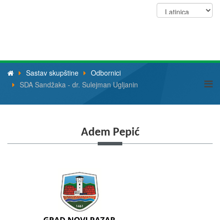
Sastav skupštine
Odbornici
SDA Sandžaka - dr. Sulejman Ugljanin
Adem Pepić