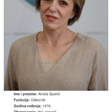
Ime i prezime:
Amela Spahić
Funkcija:
Odbornik
Godina rođenja:
1976.
Obrazovanje:
dipl. pravnik