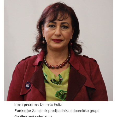
Ime i prezime:
Dinheta Pulić
Funkcija:
Zamјenik predјsednika odborničke grupe
Godina rođenja:
1974.