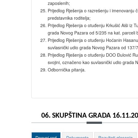
zaposlenih;
Prijedlog Rješenja o razrešenju i imenovanju 
predstavnika roditelja;
Prijedlog Rješenja o otuđenju Krkušić Aiši iz T
grada Novog Pazara od 5/235 na kat. parceli 
Prijedlog Rješenja o otuđenju Hoćanin Hasanu 
suvlasnički udio grada Novog Pazara od 137/7
Prijedlog Rješenja o otuđenju DOO Đulović Ru
svojini, označeno kao suvlasnički udio grada 
Odbornička pitanja.
06. SKUPŠTINA GRADA 16.11.20
Dnevni red
Dokumenta
Rezultati glasanja