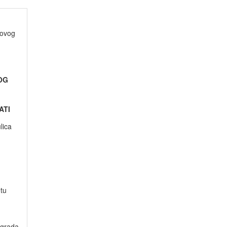
Novog
OG
ATI
lica
tu
 grada