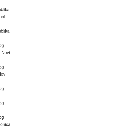
blika
pat;
blika
og
 Novi
og
ovi
og
og
og
onica-