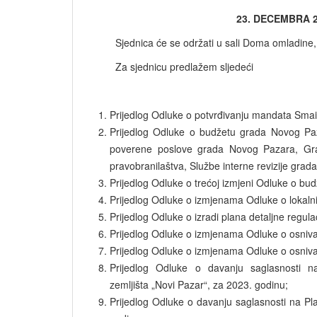
23. DECEMBRA 2
Sjednica će se održati u sali Doma omladine, u
Za sjednicu predlažem sljedeći
Prijedlog Odluke o potvrđivanju mandata Smail
Prijedlog Odluke o budžetu grada Novog Pa
poverene poslove grada Novog Pazara, Gr
pravobranilaštva, Službe interne revizije gra
Prijedlog Odluke o trećoj izmjeni Odluke o b
Prijedlog Odluke o izmjenama Odluke o lokal
Prijedlog Odluke o izradi plana detaljne regul
Prijedlog Odluke o izmjenama Odluke o osniva
Prijedlog Odluke o izmjenama Odluke o osniva
Prijedlog Odluke o davanju saglasnosti 
zemljišta „Novi Pazar“, za 2023. godinu;
Prijedlog Odluke o davanju saglasnosti na P