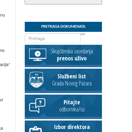
inu
PRETRAGA DOKUMENATA
ns-
Skupštinska zasedanja
prenos uživo
acija“
Službeni list
Grada Novog Pazara
vi
Pitajte
odbornika/cu
Izbor direktora
ka