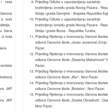
 i reda
Prijedlog Odluke o uspostavljanju saradnje-
bratimljenju između grada Novog Pazara - Repu
 članova
Srbija i grada Damijeta - Arapska Republika Egi
 iz reda
Prijedlog Odluke o uspostavljanju saradnje-
itelja;
bratimljenju između grada Novog Pazara - Repu
ju člana
Srbija i grada Bursa - Republika Turska;
 iz reda
Prijedlog Rješenja o imenovanju članova školsk
odbora Osnovne škole „Jovan Jovanović-Zmaj“,
člana
Pazar;
Prijedlog Rješenja o imenovanju članova školsk
odbora Osnovne škole „Desanka Maksimović“ N
 mandata
Pazar;
Prijedlog Rješenja o imenovanju članova školsk
rektora
odbora Osnovne škole „Mur“, Novi Pazar;
Prijedlog Rješenja o imenovanju članova školsk
ora JKP
odbora Osnovne škole „Bratstvo“, Novi Pazar;
Prijedlog Rješenja o imenovanju članova školsk
ora JKP
odbora Osnovne škole „Dositej Obradović“, Osa
Novi Pazar;