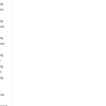
og
ovi
og
ovi
og
eva-
og
;
og
r;
og
ana
anova