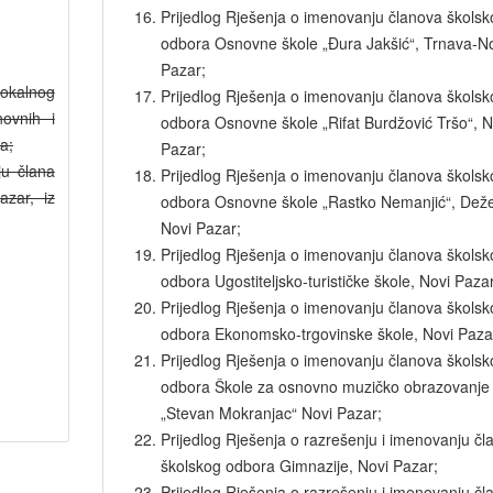
Prijedlog Rješenja o imenovanju članova školsk
odbora Osnovne škole „Đura Jakšić“, Trnava-N
Pazar;
okalnog
Prijedlog Rješenja o imenovanju članova školsk
novnih i
odbora Osnovne škole „Rifat Burdžović Tršo“, N
a;
Pazar;
ju člana
Prijedlog Rješenja o imenovanju članova školsk
azar, iz
odbora Osnovne škole „Rastko Nemanjić“, Dež
Novi Pazar;
Prijedlog Rješenja o imenovanju članova školsk
odbora Ugostiteljsko-turističke škole, Novi Pazar
Prijedlog Rješenja o imenovanju članova školsk
odbora Ekonomsko-trgovinske škole, Novi Paza
PREDSJEDNICA
Prijedlog Rješenja o imenovanju članova školsk
Dr
odbora Škole za osnovno muzičko obrazovanje
Anela
„Stevan Mokranjac“ Novi Pazar;
Šemsović
Prijedlog Rješenja o razrešenju i imenovanju čl
školskog odbora Gimnazije, Novi Pazar;
Prijedlog Rješenja o razrešenju i imenovanju čl