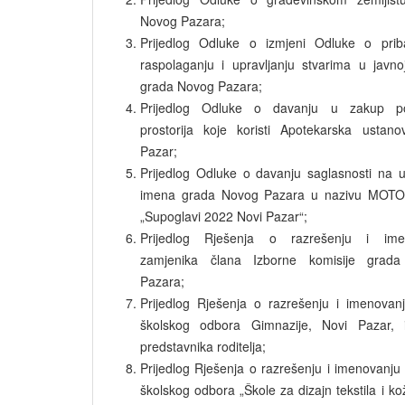
Novog Pazara;
Prijedlog Odluke o izmjeni Odluke o priba
raspolaganju i upravljanju stvarima u javnoj
grada Novog Pazara;
Prijedlog Odluke o davanju u zakup po
prostorija koje koristi Apotekarska ustan
Pazar;
Prijedlog Odluke o davanju saglasnosti na 
imena grada Novog Pazara u nazivu MOT
„Supoglavi 2022 Novi Pazar“;
Prijedlog Rješenja o razrešenju i ime
zamjenika člana Izborne komisije grad
Pazara;
Prijedlog Rješenja o razrešenju i imenovan
školskog odbora Gimnazije, Novi Pazar, 
predstavnika roditelja;
Prijedlog Rješenja o razrešenju i imenovanju
školskog odbora „Škole za dizajn tekstila i ko