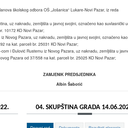
članova školskog odbora OŠ „Jošanica“ Lukare-Novi Pazar, iz reda
utina, uz naknadu, zemljišta u javnoj svojini, označeno kao suvlasnički u
br. 10172 KO Novi Pazar;
iz Novog Pazara, uz naknadu, zemljišta u javnoj svojini, označeno kao
92 na kat. parceli br. 25031 KO Novi Pazar;
-com i Đulović Rustemu iz Novog Pazara, uz naknadu, zemljišta u javn
Novog Pazara od 37/558 na kat. parceli br. 25025 KO Novi Pazar;
ZAMJENIK PREDSJEDNIKA
Albin Šabotić
22.
04. SKUPŠTINA GRADA 14.06.202
Dnevni red
Dokumenta
Rezultati glasanja