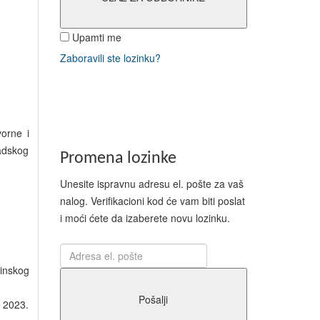
Upamti me
Zaboravili ste lozinku?
orne i
adskog
Promena lozinke
Unesite ispravnu adresu el. pošte za vaš
nalog. Verifikacioni kod će vam biti poslat
i moći ćete da izaberete novu lozinku.
inskog
Pošalji
 2023.