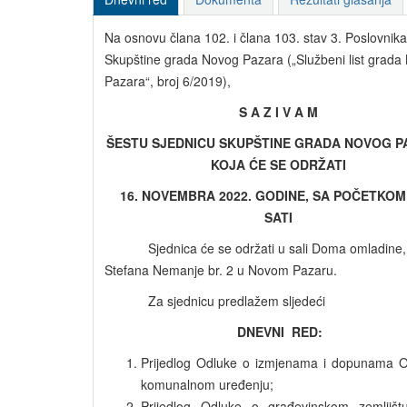
Na osnovu člana 102. i člana 103. stav 3. Poslovnika
Skupštine grada Novog Pazara („Službeni list grada
Pazara“, broj 6/2019),
S A Z I V A M
ŠESTU SJEDNICU SKUPŠTINE GRADA NOVOG P
KOJA ĆE SE ODRŽATI
16. NOVEMBRA 2022. GODINE, SA POČETKOM
SATI
Sjednica će se održati u sali Doma omladine, 
Stefana Nemanje br. 2 u Novom Pazaru.
Za sjednicu predlažem sljedeći
DNEVNI RED:
Prijedlog Odluke o izmjenama i dopunama O
komunalnom uređenju;
Prijedlog Odluke o građevinskom zemljišt