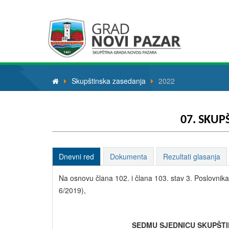
Skupštinska zasedanja
2022
07. SKUP
Dnevni red
Dokumenta
Rezultati glasanja
Na osnovu člana 102. i člana 103. stav 3. Poslovnik
6/2019),
SEDMU SJEDNICU SKUPŠTI