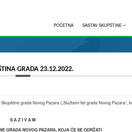
POČETNA
SASTAV SKUPŠTINE
ŠTINA GRADA 23.12.2022.
a Skupštine grada Novog Pazara („Službeni list grada Novog Pazara“, b
S A Z I V A M
NE GRADA NOVOG PAZARA, KOJA ĆE SE ODRŽATI