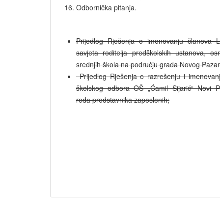
Odbornička pitanja.
Prijedlog Rješenja o imenovanju članova L
savjeta roditelja predškolskih ustanova, os
srednjih škola na području grada Novog Pazar
Prijedlog Rješenja o razrešenju i imenovan
školskog odbora OŠ „Ćamil Sijarić“ Novi P
reda predstavnika zaposlenih;