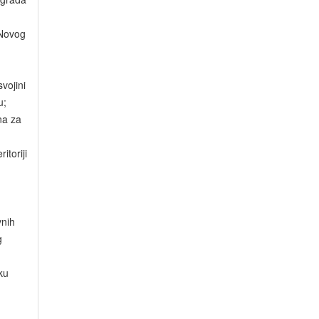
 Novog
vojini
u;
na za
itoriji
vnih
g
ku