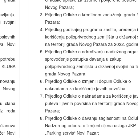
Novog Pazara;
vljanju,
Prijedlog Odluke o kreditnom zaduženju grada
 svojini
Pazara;
Prijedlog godišnjeg programa zaštite, uređenja i
slovnih
korišćenja poljoprivrednog zemljišta u državnoj s
ova Novi
na teritoriji grada Novog Pazara za 2022. godin
Prijedlog Odluke o određivanju nadležnog orga
upotrebu
sprovođenje postupka davanja u zakup
O-KLUBA
poljoprivrednog zemljišta u državnoj svojini na ter
grada Novog Pazara;
novanju
Prijedlog Odluke o izmjeni i dopuni Odluke o
a Novog
naknadama za korišćenje javnih površina;
Prijedlog Odluke o naknadama za korišćenje ja
ju člana
puteva i javnih površina na teritoriji grada Novo
iz reda
Pazara;
Prijedlog Odluke o davanju saglasnosti na Odlu
 članova
Nadzornog odbora o izmjeni cijena usluga JKP
že“ Novi
„Parking servis“ Novi Pazar;