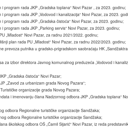
n i program rada JKP „Gradska toplana“ Novi Pazar , za 2023. godinu;
n i program rada JKP „Vodovod i kanalizacija“ Novi Pazar, za 2023. god
n i program rada JKP „Gradska čistoća“ Novi Pazar, za 2023. godinu;
n i program rada JKP „Parking servis“ Novi Pazar, za 2023. godinu;
u PU „Mladost“ Novi Pazar, za radnu 2021/2022. godinu;
išnji plan rada PU „Mladost“ Novi Pazar, za radnu 2022/2023. godinu;
jene prevoza putnika u gradsko-prigradskom saobraćaju HK „Sandžaktra
sa za izbor direktora Javnog komunalnog preduzeća „Vodovod i kanaliz
 JKP „Gradska čistoća“ Novi Pazar;
a JP „Zavod za urbanizam grada Novog Pazara“;
 Turističke organizacije grada Novog Pazara;
andata i imenovanju člana Nadzornog odbora JKP „Gradska toplana“ No
og odbora Regionalne turističke organizacije Sandžaka;
nog odbora Regionalne turističke organizacije Sandžaka;
lana školskog odbora OŠ „Ćamil Sijarić“ Novi Pazar, iz reda predstavni