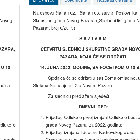
Na osnovu člana 102. i člana 103. stav 3. Poslovnika
 Novog
Skupštine grada Novog Pazara („Službeni list grada 
Pazara“, broj 6/2019),
S A Z I V A M
AZARA,
ČETVRTU SJEDNICU SKUPŠTINE GRADA NOV
PAZARA, KOJA ĆE SE ODRŽATI
 U 10
14. JUNA 2022. GODINE, SA POČETKOM U 10 S
Sjednica će se održati u sali Doma omladine, u
ulica
Stefana Nemanje br. 2 u Novom Pazaru.
Za sjednicu predlažem sljedeći
DNEVNI RED:
Prijedlog Odluke o prvoj izmjeni Odluke o budže
dluke o
grada Novog Pazara, za 2022. godinu;
Prijedlog izmjene i dopune Kadrovskog plana
u grada
Gradske uprave za izvorne i povjerene poslove