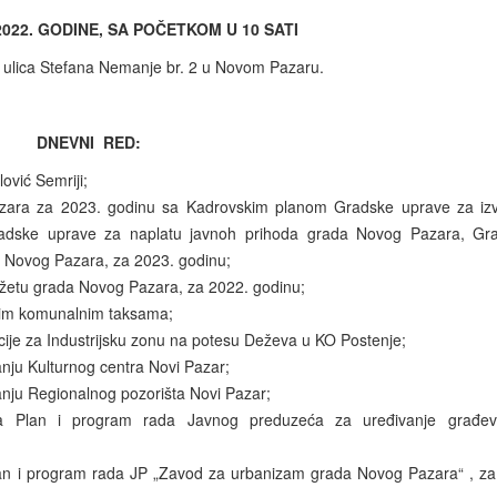
022. GODINE, SA POČETKOM U 10 SATI
lica Stefana Nemanje br. 2 u Novom Pazaru.
DNEVNI RED:
ović Semriji;
zara za 2023. godinu sa Kadrovskim planom Gradske uprave za izv
adske uprave za naplatu javnoh prihoda grada Novog Pazara, Gr
da Novog Pazara, za 2023. godinu;
udžetu grada Novog Pazara, za 2022. godinu;
nim komunalnim taksama;
acije za Industrijsku zonu na potesu Deževa u KO Postenje;
nju Kulturnog centra Novi Pazar;
nju Regionalnog pozorišta Novi Pazar;
na Plan i program rada Javnog preduzeća za uređivanje građev
lan i program rada JP „Zavod za urbanizam grada Novog Pazara“ , za